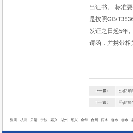
出证书‌。 ‌标准
是按照GB/T38
发证之日起5年
请函，并携带相
上一篇：
q防爆
下一篇：
q防爆
温州
杭州
乐清
宁波
嘉兴
湖州
绍兴
金华
台州
丽水
柳市
柳市